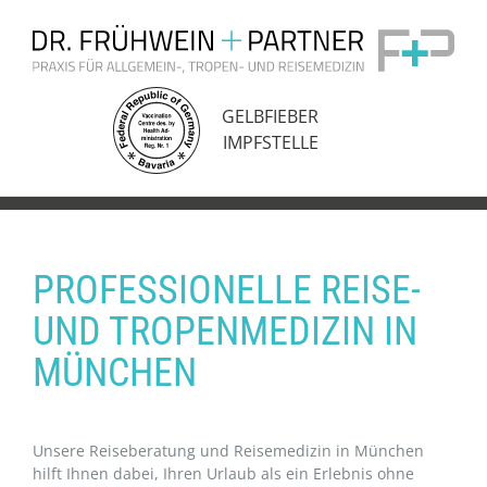
Zum
Inhalt
springen
GELBFIEBER
IMPFSTELLE
PROFESSIONELLE REISE-
UND TROPENMEDIZIN IN
MÜNCHEN
Unsere Reiseberatung und Reisemedizin in München
hilft Ihnen dabei, Ihren Urlaub als ein Erlebnis ohne