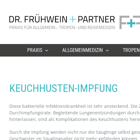
Zum
Inhalt
springen
PRAXIS
ALLGEMEINMEDIZIN
TROPEN-
KEUCHHUSTEN-IMPFUNG
Diese bakterielle Infektionskrankheit ist sehr ansteckend. Di
Durchimpfungsrate. Begleitende Lungenentzündungen durch a
hinterlassen, sind als Komplikationen des Keuchhustens her
Durch die Impfung werden nicht nur die Säuglinge selbst gesc
Geschwister im Säuglingsalter nicht mehr gefährden können.