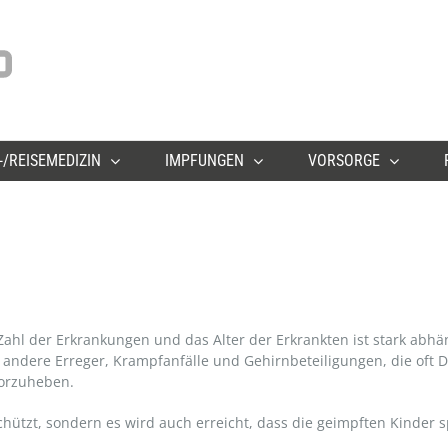
/REISEMEDIZIN
IMPFUNGEN
VORSORGE
e Zahl der Erkrankungen und das Alter der Erkrankten ist stark abhä
ndere Erreger, Krampfanfälle und Gehirnbeteiligungen, die oft
vorzuheben.
hützt, sondern es wird auch erreicht, dass die geimpften Kinder s