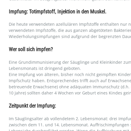
Impfung: Totimpfstoff, Injektion in den Muskel.
Die heute verwendeten azellulären Impfstoffe enthalten nur no
verwendeten Impfstoffe, die aus ganzen abgetöteten Bakteri
Wiederholungsimpfungen sind aufgrund der begrenzten Daue
Wer soll sich impfen?
Eine Grundimmunisierung der Säuglinge und Kleinkinder zum f
Lebensmonats ist dringend geboten.
Eine Impfung von älteren, bisher noch nicht geimpften Kinder
Impfschutz haben. Entsprechendes trifft auch auf Erwachsene 
betreuende Erwachsene) ohne adäquaten Immunschutz (d.h. 
10 Jahre) sollten daher 4 Wochen vor Geburt eines Kindes ge
Zeitpunkt der Impfung:
Im Säuglingsalter ab vollendetem 2. Lebensmonat: drei Impfu
zwischen dem 11. und 14. Lebensmonat. Auffrischimpfungen so
Lebensjahr durchgeführt werden. Wenn die Auffrischung mit