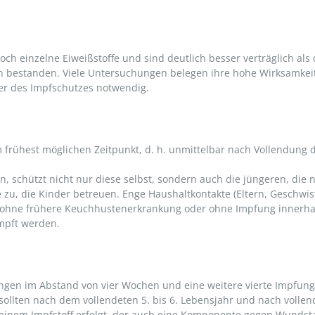
ch einzelne Eiweißstoffe und sind deutlich besser verträglich als 
en bestanden. Viele Untersuchungen belegen ihre hohe Wirksamkeit
r des Impfschutzes notwendig.
rühest möglichen Zeitpunkt, d. h. unmittelbar nach Vollendung d
n, schützt nicht nur diese selbst, sondern auch die jüngeren, die 
zu, die Kinder betreuen. Enge Haushaltkontakte (Eltern, Geschwis
ohne frühere Keuchhustenerkrankung oder ohne Impfung innerhal
impft werden.
ngen im Abstand von vier Wochen und eine weitere vierte Impfung
llten nach dem vollendeten 5. bis 6. Lebensjahr und nach vollend
 einem Impfstoff erfolgt, der auch eine Komponente gegen Wundst