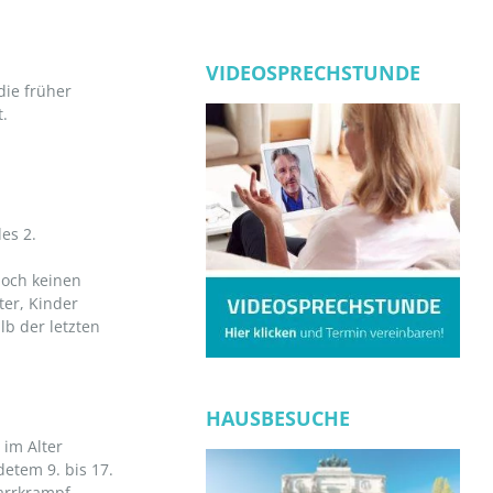
VIDEOSPRECHSTUNDE
die früher
.
es 2.
noch keinen
ter, Kinder
b der letzten
HAUSBESUCHE
 im Alter
etem 9. bis 17.
arrkrampf